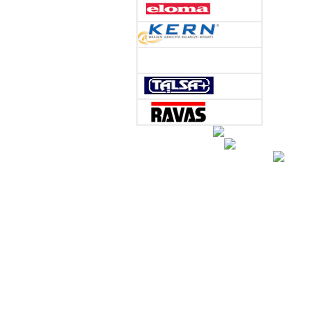
Radlagerwa
...
Alles oh
für Ihr Labor
wie Sie Arbeitsprozess