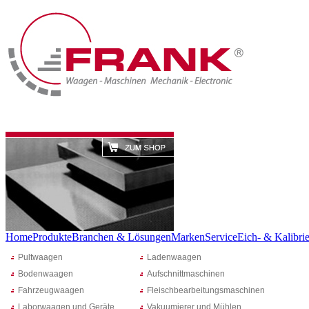
Home
Produkte
Branchen & Lösungen
Marken
Service
Eich- & Kalibrie
Pultwaagen
Ladenwaagen
Bodenwaagen
Aufschnittmaschinen
Fahrzeugwaagen
Fleischbearbeitungsmaschinen
Laborwaagen und Geräte
Vakuumierer und Mühlen