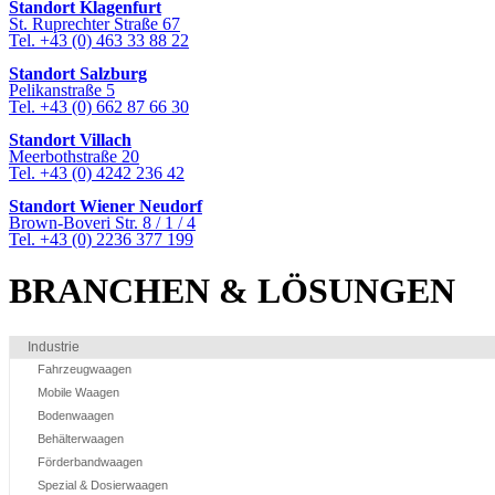
Standort Klagenfurt
St. Ruprechter Straße 67
Tel. +43 (0) 463 33 88 22
Standort Salzburg
Pelikanstraße 5
Tel. +43 (0) 662 87 66 30
Standort Villach
Meerbothstraße 20
Tel. +43 (0) 4242 236 42
Standort Wiener Neudorf
Brown-Boveri Str. 8 / 1 / 4
Tel. +43 (0) 2236 377 199
BRANCHEN & LÖSUNGEN
Industrie
Fahrzeugwaagen
Mobile Waagen
Bodenwaagen
Behälterwaagen
Förderbandwaagen
Spezial & Dosierwaagen