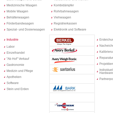
Medizinische Waagen
Kombidämpfer
Mobile Waagen
Rohrbahnwaagen
Behälterwaagen
Viehwaagen
Förderbandwaagen
Registrierkassen
Spezial- und Dosierwaagen
Elektronik und Software
Industrie
Ersteich
Nacheich
Labor
Kalibrier
Einzelhandel
Reparatur
"Ab Hof" Verkauf
Projektie
Gastronomie
Individuel
Medizin und Pflege
Hardware
Apotheken
Partnerpo
Software
Stein und Erden