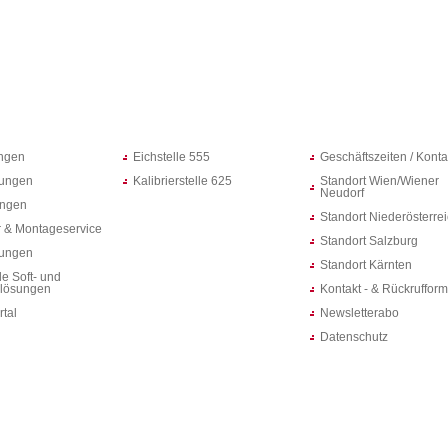
ungen
Eichstelle 555
Geschäftszeiten / Konta
ungen
Kalibrierstelle 625
Standort Wien/Wiener
Neudorf
ungen
Standort Niederösterre
 & Montageservice
Standort Salzburg
rungen
Standort Kärnten
le Soft- und
lösungen
Kontakt - & Rückrufform
rtal
Newsletterabo
Datenschutz