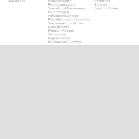
Downloads
Behälterwaagen
Apotheken
Förderbandwaagen
Software
Spezial- und Dosierwaagen
Stein und Erden
Ladenwaagen
Aufschnittmaschinen
Fleischbearbeitungsmaschinen
Vakuumierer und Mühlen
Kombidämpfer
Rohrbahnwaagen
Viehwaagen
Registrierkassen
Elektronik und Software