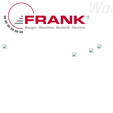
Home
Produkte
Branchen & Lösungen
Marken
Radlagerwaagen, Brückenwaagen, Wiegeautomatisation
Alles ohne Umwege direkt im Radlader - Sprechen Sie uns an!
Bei un
Ihnen, wie Sie Arbeitsprozesse sinnvoll optimieren
Wir zeigen Ihnen, 