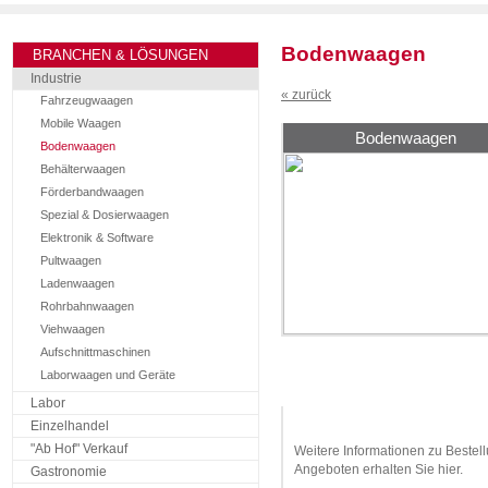
Bodenwaagen
BRANCHEN & LÖSUNGEN
Industrie
« zurück
Fahrzeugwaagen
Mobile Waagen
Bodenwaagen
Bodenwaagen
Behälterwaagen
Förderbandwaagen
Spezial & Dosierwaagen
Elektronik & Software
Pultwaagen
Ladenwaagen
Rohrbahnwaagen
Viehwaagen
Aufschnittmaschinen
Laborwaagen und Geräte
Labor
Angebot anfordern
Einzelhandel
"Ab Hof" Verkauf
Weitere Informationen zu Bestel
Angeboten erhalten Sie hier.
Gastronomie