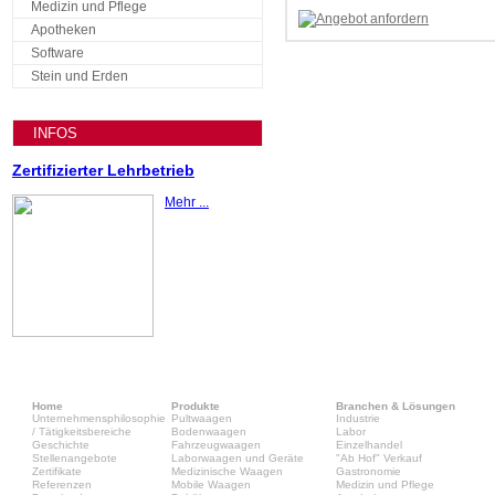
Medizin und Pflege
Apotheken
Software
Stein und Erden
INFOS
Zertifizierter Lehrbetrieb
Mehr ...
Home
Produkte
Branchen & Lösungen
Unternehmensphilosophie
Pultwaagen
Industrie
/ Tätigkeitsbereiche
Bodenwaagen
Labor
Geschichte
Fahrzeugwaagen
Einzelhandel
Stellenangebote
Laborwaagen und Geräte
"Ab Hof" Verkauf
Zertifikate
Medizinische Waagen
Gastronomie
Referenzen
Mobile Waagen
Medizin und Pflege