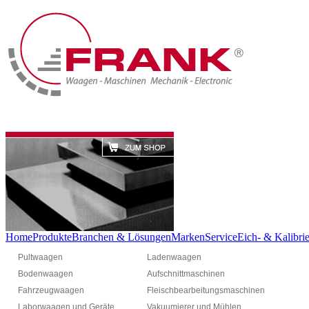
Home
Produkte
Branchen & Lösungen
Marken
Service
Eich- & Kalibrie
Pultwaagen
Ladenwaagen
Bodenwaagen
Aufschnittmaschinen
Fahrzeugwaagen
Fleischbearbeitungsmaschinen
Laborwaagen und Geräte
Vakuumierer und Mühlen