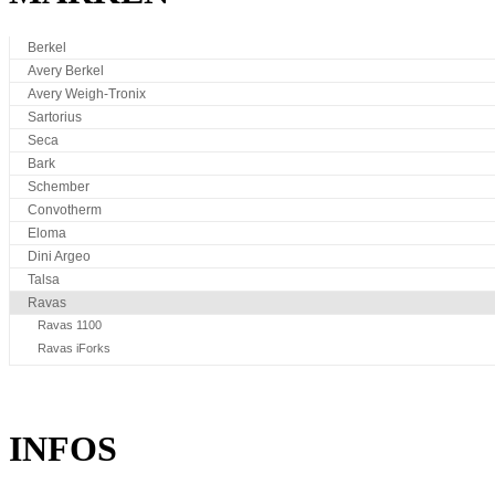
Berkel
Avery Berkel
Avery Weigh-Tronix
Sartorius
Seca
Bark
Schember
Convotherm
Eloma
Dini Argeo
Talsa
Ravas
Ravas 1100
Ravas iForks
INFOS