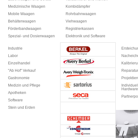
Medizinische Waagen
Kombidämpfer
Mobile Waagen
Rohrbahnwaagen
Behälterwaagen
Viehwaagen
Förderbandwaagen
Registrierkassen
Spezial- und Dosierwaagen
Elektronik und Software
Industrie
Ersteich
Labor
Nacheich
Einzelhandel
Kalibrier
"Ab Hof" Verkauf
Reparatur
Gastronomie
Projektie
Medizin und Pflege
Individuel
Hardware
Apotheken
Partnerpo
Software
Stein und Erden