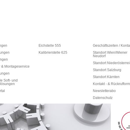
ungen
Eichstelle 555
Geschäftszeiten / Konta
ungen
Kalibrierstelle 625
Standort Wien/Wiener
Neudorf
ungen
Standort Niederösterre
 & Montageservice
Standort Salzburg
rungen
Standort Kärnten
le Soft- und
lösungen
Kontakt - & Rückrufform
rtal
Newsletterabo
Datenschutz