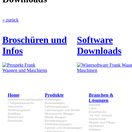
« zurück
Broschüren und
Software
Infos
Downloads
Home
Produkte
Branchen &
Unternehmensphilosophie
Pultwaagen
Lösungen
/ Tätigkeitsbereiche
Bodenwaagen
Industrie
Geschichte
Fahrzeugwaagen
Labor
Stellenangebote
Laborwaagen und Geräte
Einzelhandel
Zertifikate
Medizinische Waagen
"Ab Hof" Verkauf
Referenzen
Mobile Waagen
Gastronomie
Downloads
Behälterwaagen
Medizin und Pflege
Förderbandwaagen
Apotheken
Spezial- und Dosierwaagen
Software
Ladenwaagen