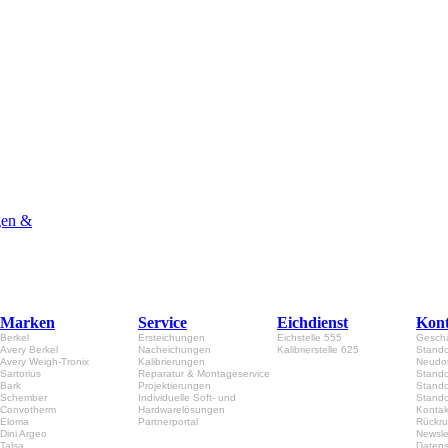
Marken
Service
Eichdienst
Kont
Berkel
Ersteichungen
Eichstelle 555
Geschä
Avery Berkel
Nacheichungen
Kalibrierstelle 625
Stando
Avery Weigh-Tronix
Kalibrierungen
Neudor
Sartorius
Reparatur & Montageservice
Stando
Bark
Projektierungen
Stando
Schember
Individuelle Soft- und
Stando
Convotherm
Hardwarelösungen
Kontak
Eloma
Partnerportal
Rückru
Dini Argeo
Newsle
Talsa
Datens