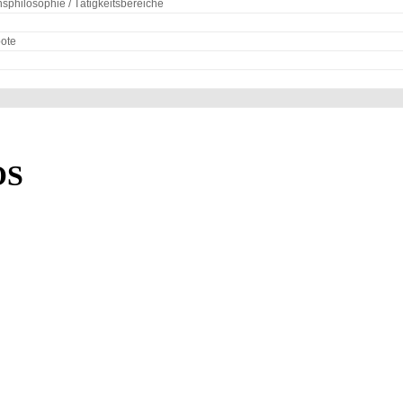
philosophie / Tätigkeitsbereiche
ote
OS