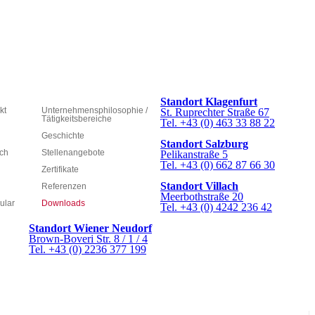
Standort Klagenfurt
kt
Unternehmensphilosophie /
St. Ruprechter Straße 67
Tätigkeitsbereiche
Tel. +43 (0) 463 33 88 22
Geschichte
Standort Salzburg
ich
Stellenangebote
Pelikanstraße 5
Tel. +43 (0) 662 87 66 30
Zertifikate
Standort Villach
Referenzen
Meerbothstraße 20
ular
Downloads
Tel. +43 (0) 4242 236 42
Standort Wiener Neudorf
Brown-Boveri Str. 8 / 1 / 4
Tel. +43 (0) 2236 377 199