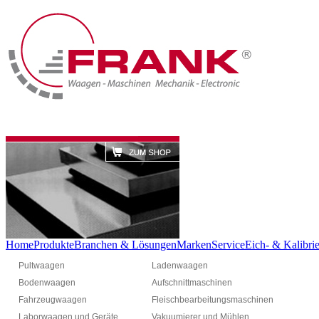
Home
Produkte
Branchen & Lösungen
Marken
Service
Eich- & Kalibrie
Pultwaagen
Ladenwaagen
Bodenwaagen
Aufschnittmaschinen
Fahrzeugwaagen
Fleischbearbeitungsmaschinen
Laborwaagen und Geräte
Vakuumierer und Mühlen