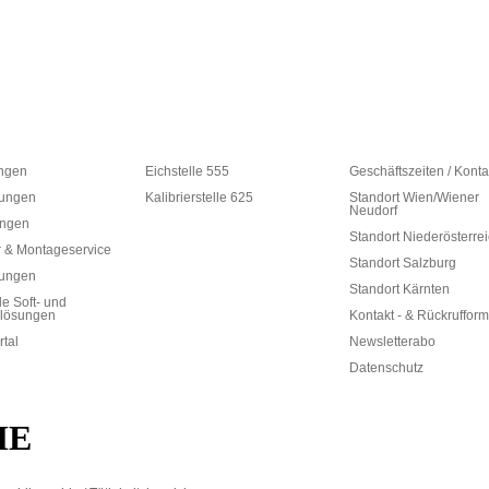
ungen
Eichstelle 555
Geschäftszeiten / Konta
ungen
Kalibrierstelle 625
Standort Wien/Wiener
Neudorf
ungen
Standort Niederösterre
 & Montageservice
Standort Salzburg
rungen
Standort Kärnten
le Soft- und
lösungen
Kontakt - & Rückrufform
rtal
Newsletterabo
Datenschutz
ME