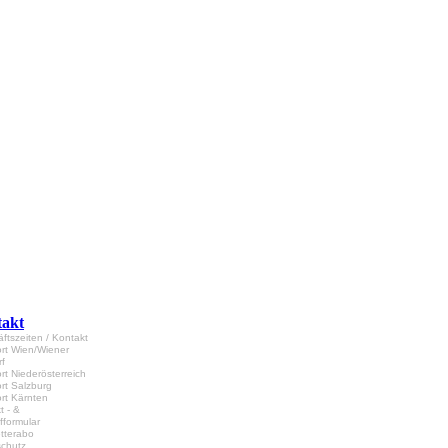
akt
ftszeiten / Kontakt
rt Wien/Wiener
f
rt Niederösterreich
rt Salzburg
rt Kärnten
t - &
fformular
tterabo
chutz