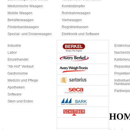
Medizinische Waagen
Kombidämpfer
Mobile Waagen
Rohrbahnwaagen
Behälterwaagen
Viehwaagen
Förderbandwaagen
Registrierkassen
Spezial- und Dosierwaagen
Elektronik und Software
Industrie
Ersteich
Labor
Nacheich
Einzelhandel
Kalibrier
"Ab Hof" Verkauf
Reparatur
Gastronomie
Projektie
Medizin und Pflege
Individuel
Hardware
Apotheken
Partnerpo
Software
Stein und Erden
HO