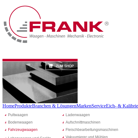
Home
Produkte
Branchen & Lösungen
Marken
Service
Eich- & Kalibrie
Pultwaagen
Ladenwaagen
Bodenwaagen
Aufschnittmaschinen
Fahrzeugwaagen
Fleischbearbeitungsmaschinen
Vakuumierer und Mühlen