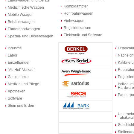
Laborwaagen und Geräte
Kombidämpfer
Medizinische Waagen
Rohrbahnwaagen
Mobile Waagen
Viehwaagen
Behälterwaagen
Registrierkassen
Förderbandwaagen
Elektronik und Software
Spezial- und Dosierwaagen
Industrie
Ersteich
Labor
Nacheich
Einzelhandel
Kalibrier
"Ab Hof" Verkauf
Reparatur
Gastronomie
Projektie
Medizin und Pflege
Individuel
Hardware
Apotheken
Partnerpo
Software
Stein und Erden
Unterneh
Tätigkeit
Geschich
Stellenan