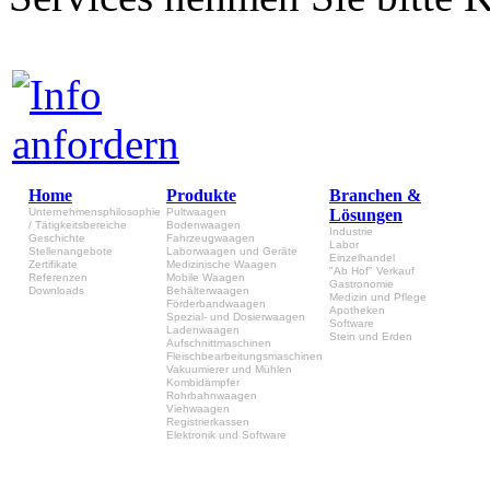
Home
Produkte
Branchen &
Unternehmensphilosophie
Pultwaagen
Lösungen
/ Tätigkeitsbereiche
Bodenwaagen
Industrie
Geschichte
Fahrzeugwaagen
Labor
Stellenangebote
Laborwaagen und Geräte
Einzelhandel
Zertifikate
Medizinische Waagen
"Ab Hof" Verkauf
Referenzen
Mobile Waagen
Gastronomie
Downloads
Behälterwaagen
Medizin und Pflege
Förderbandwaagen
Apotheken
Spezial- und Dosierwaagen
Software
Ladenwaagen
Stein und Erden
Aufschnittmaschinen
Fleischbearbeitungsmaschinen
Vakuumierer und Mühlen
Kombidämpfer
Rohrbahnwaagen
Viehwaagen
Registrierkassen
Elektronik und Software