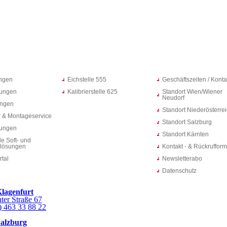
ungen
Eichstelle 555
Geschäftszeiten / Konta
ungen
Kalibrierstelle 625
Standort Wien/Wiener
Neudorf
ungen
Standort Niederösterre
 & Montageservice
Standort Salzburg
rungen
Standort Kärnten
le Soft- und
lösungen
Kontakt - & Rückrufform
rtal
Newsletterabo
Datenschutz
Klagenfurt
ter Straße 67
) 463 33 88 22
Salzburg