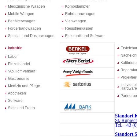
Medizinische Waagen
Kombidämpfer
Mobile Waagen
Rohrbahnwaagen
Behälterwaagen
Viehwaagen
Förderbandwaagen
Registrierkassen
Spezial- und Dosierwaagen
Elektronik und Software
Industrie
Ersteich
Nacheich
Labor
Kalibrier
Einzelhandel
Reparatur
"Ab Hof" Verkauf
Projektie
Gastronomie
Individuel
Medizin und Pflege
Hardware
Apotheken
Partnerpo
Software
Stein und Erden
Standort 
St. Ruprech
Tel. +43 (0
Standort 