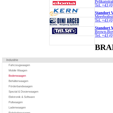
Pelikanstra
Tel. +43 (0
Standort V
Meerbothst
Tel. +43 (
Standort 
Brown-Bover
Tel. +43 (
BRA
Industrie
Fahrzeugwaagen
Mobile Waagen
Bodenwaagen
Behälterwaagen
Förderbandwaagen
Spezial & Dosierwaagen
Elektronik & Software
Pultwaagen
Ladenwaagen
Rohrbahnwaagen