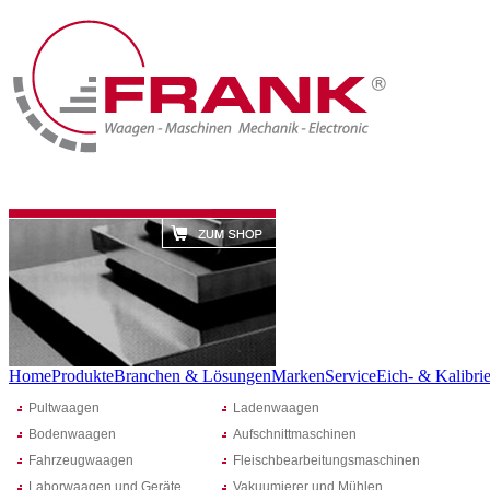
Home
Produkte
Branchen & Lösungen
Marken
Service
Eich- & Kalibrie
Pultwaagen
Ladenwaagen
Bodenwaagen
Aufschnittmaschinen
Fahrzeugwaagen
Fleischbearbeitungsmaschinen
Laborwaagen und Geräte
Vakuumierer und Mühlen