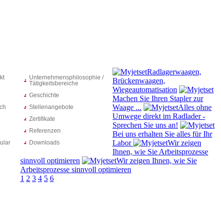
Radlagerwaagen,
kt
Unternehmensphilosophie /
Brückenwaagen,
Tätigkeitsbereiche
Wiegeautomatisation
Geschichte
Machen Sie Ihren Stapler zur
Waage ...
Alles ohne
ich
Stellenangebote
Umwege direkt im Radlader -
Zertifikate
Sprechen Sie uns an!
Referenzen
Bei uns erhalten Sie alles für Ihr
Labor
Wir zeigen
ular
Downloads
Ihnen, wie Sie Arbeitsprozesse
sinnvoll optimieren
Wir zeigen Ihnen, wie Sie
Arbeitsprozesse sinnvoll optimieren
1
2
3
4
5
6