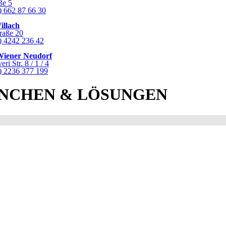
ße 5
) 662 87 66 30
illach
raße 20
0) 4242 236 42
Wiener Neudorf
i Str. 8 / 1 / 4
0) 2236 377 199
NCHEN & LÖSUNGEN