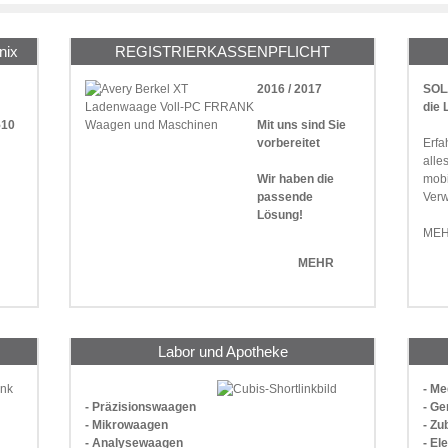
nix
REGISTRIERKASSENPFLICHT
2016 / 2017
SOL
die 
510
Mit uns sind Sie
vorbereitet
Erfa
alle
Wir haben die
mobi
passende
Ver
Lösung!
ME
MEHR
Labor und Apotheke
- M
- Präzisionswaagen
- Ge
- Mikrowaagen
- Zu
- Analysewaagen
- El