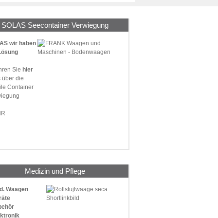
SOLAS Seecontainer Verwiegung
AS wir haben
Lösung
hren Sie
hier
s über die
le Container
wiegung
HR
Medizin und Pflege
ed. Waagen
räte
behör
ektronik