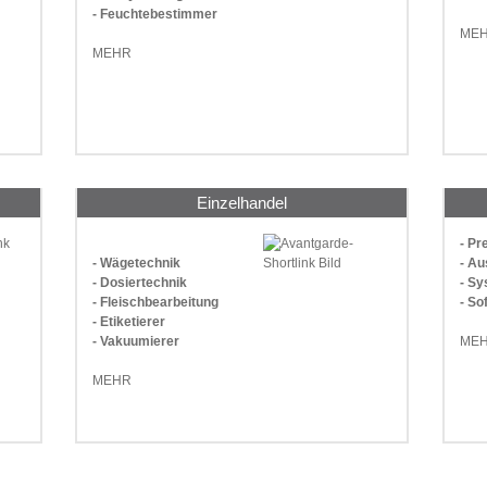
- Feuchtebestimmer
ME
MEHR
Einzelhandel
- P
- Wägetechnik
- Au
- Dosiertechnik
- S
- Fleischbearbeitung
- So
- Etiketierer
- Vakuumierer
ME
MEHR