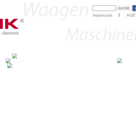
Impressum
AGB
 & Lösungen
Marken
Service
Eich- & Kalibrierdiens
rstelle!
Laden- & Preisauszeichnungswaagen, Fleischverarbeitung uvm
 ...
Wir bieten Ihnen individuelle Lösungen für Ihren Bedarf!
 ...
Milligramm genaue Waagen, Kalibrierungen, Service... alles aus er