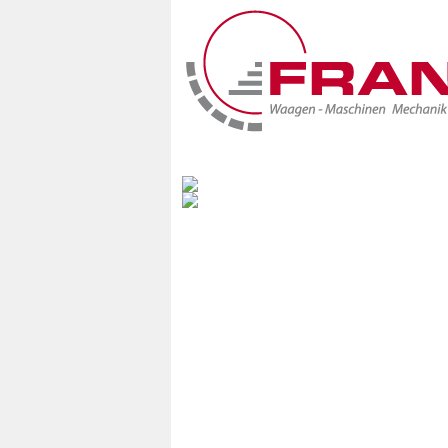
Home
Produkte
Branchen
Wir sind zertifizierte Eich- und Kalibrie
Über 30 Jahre Erfolg sprechen für sich
Mobile & stationäre Waagen, Wiegeautomatisation
Hand