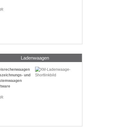
HR
Ladenwaagen
reisrechenwaagen
szeichnungs- und
ystemwaagen
ftware
HR