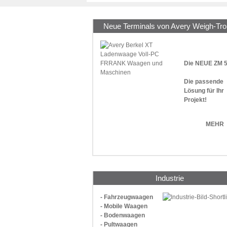
Neue Terminals von Avery Weigh-Tro
Die NEUE ZM 
Die passende
Lösung für Ihr
Projekt!
MEHR
Industrie
- Fahrzeugwaagen
- Mobile Waagen
- Bodenwaagen
- Pultwaagen