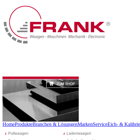
Home
Produkte
Branchen & Lösungen
Marken
Service
Eich- & Kalibrie
Pultwaagen
Ladenwaagen