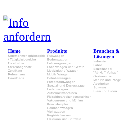
Home
Produkte
Branchen &
Unternehmensphilosophie
Pultwaagen
Lösungen
/ Tätigkeitsbereiche
Bodenwaagen
Industrie
Geschichte
Fahrzeugwaagen
Labor
Stellenangebote
Laborwaagen und Geräte
Einzelhandel
Zertifikate
Medizinische Waagen
"Ab Hof" Verkauf
Referenzen
Mobile Waagen
Gastronomie
Downloads
Behälterwaagen
Medizin und Pflege
Förderbandwaagen
Apotheken
Spezial- und Dosierwaagen
Software
Ladenwaagen
Stein und Erden
Aufschnittmaschinen
Fleischbearbeitungsmaschinen
Vakuumierer und Mühlen
Kombidämpfer
Rohrbahnwaagen
Viehwaagen
Registrierkassen
Elektronik und Software