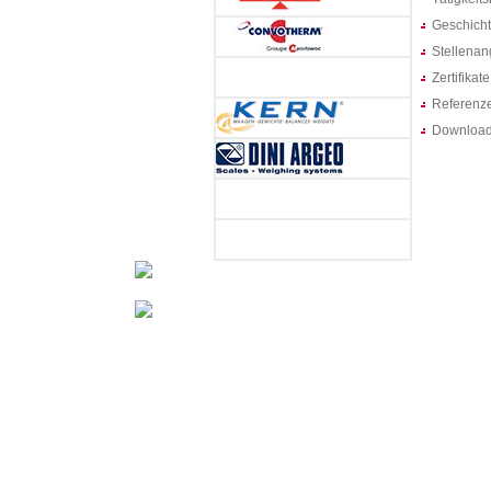
Geschich
Stellenan
Zertifikate
Referenz
Downloa
Miligramm genaue Waagen, Kalibrierungen
Preisauszeichnungswaagen, Fleischverarbeitung u
Wir bieten Ihnen individuelle Lösungen 
Wiegeautomatisation ...