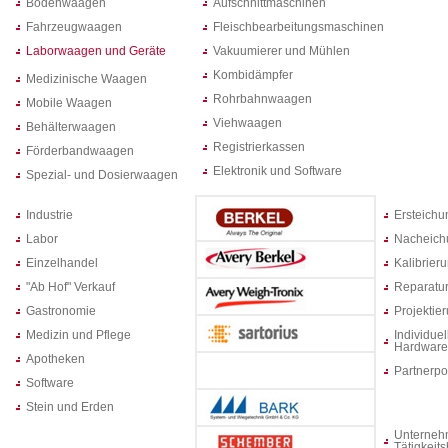
Bodenwaagen
Aufschnittmaschinen
Fahrzeugwaagen
Fleischbearbeitungsmaschinen
Laborwaagen und Geräte
Vakuumierer und Mühlen
Kombidämpfer
Medizinische Waagen
Rohrbahnwaagen
Mobile Waagen
Viehwaagen
Behälterwaagen
Registrierkassen
Förderbandwaagen
Elektronik und Software
Spezial- und Dosierwaagen
Industrie
Ersteich
Labor
Nacheich
Einzelhandel
Kalibrier
"Ab Hof" Verkauf
Reparatur
Gastronomie
Projektie
Medizin und Pflege
Individuel
Hardware
Apotheken
Partnerpo
Software
Stein und Erden
Unterneh
Tätigkeit