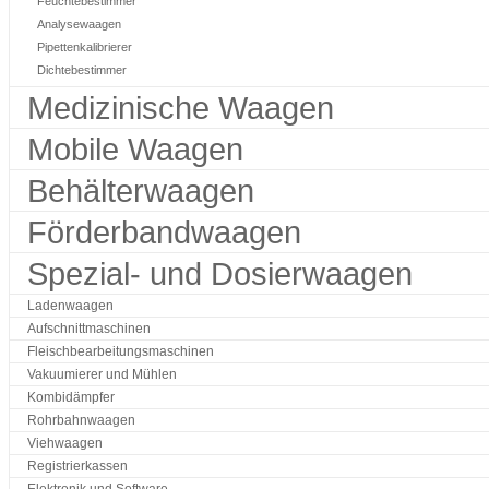
Feuchtebestimmer
Analysewaagen
Pipettenkalibrierer
Dichtebestimmer
Medizinische Waagen
Mobile Waagen
Behälterwaagen
Förderbandwaagen
Spezial- und Dosierwaagen
Ladenwaagen
Aufschnittmaschinen
Fleischbearbeitungsmaschinen
Vakuumierer und Mühlen
Kombidämpfer
Rohrbahnwaagen
Viehwaagen
Registrierkassen
Elektronik und Software