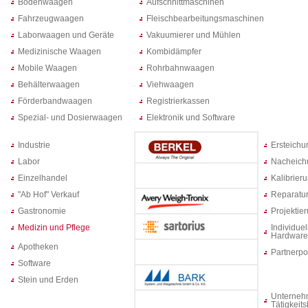
Bodenwaagen
Aufschnittmaschinen
Fahrzeugwaagen
Fleischbearbeitungsmaschinen
Laborwaagen und Geräte
Vakuumierer und Mühlen
Medizinische Waagen
Kombidämpfer
Mobile Waagen
Rohrbahnwaagen
Behälterwaagen
Viehwaagen
Förderbandwaagen
Registrierkassen
Spezial- und Dosierwaagen
Elektronik und Software
Industrie
Ersteich
Labor
Nacheich
Einzelhandel
Kalibrier
"Ab Hof" Verkauf
Reparatur
Gastronomie
Projektie
Medizin und Pflege
Individuel
Hardware
Apotheken
Partnerpo
Software
Stein und Erden
Unterneh
Tätigkeit