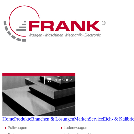
Home
Produkte
Branchen & Lösungen
Marken
Service
Eich- & Kalibrie
Pultwaagen
Ladenwaagen