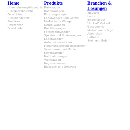
Home
Produkte
Branchen &
Unternehmensphilosophie
Pultwaagen
Lösungen
/ Tätigkeitsbereiche
Bodenwaagen
Industrie
Geschichte
Fahrzeugwaagen
Labor
Stellenangebote
Laborwaagen und Geräte
Einzelhandel
Zertifikate
Medizinische Waagen
"Ab Hof" Verkauf
Referenzen
Mobile Waagen
Gastronomie
Downloads
Behälterwaagen
Medizin und Pflege
Förderbandwaagen
Apotheken
Spezial- und Dosierwaagen
Software
Ladenwaagen
Stein und Erden
Aufschnittmaschinen
Fleischbearbeitungsmaschinen
Vakuumierer und Mühlen
Kombidämpfer
Rohrbahnwaagen
Viehwaagen
Registrierkassen
Elektronik und Software