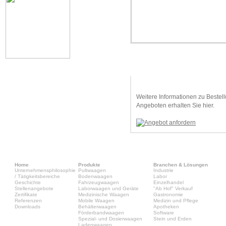
Angebot anfordern
Weitere Informationen zu Bestel
Angeboten erhalten Sie hier.
Home
Produkte
Branchen & Lösungen
Unternehmensphilosophie
Pultwaagen
Industrie
/ Tätigkeitsbereiche
Bodenwaagen
Labor
Geschichte
Fahrzeugwaagen
Einzelhandel
Stellenangebote
Laborwaagen und Geräte
"Ab Hof" Verkauf
Zertifikate
Medizinische Waagen
Gastronomie
Referenzen
Mobile Waagen
Medizin und Pflege
Downloads
Behälterwaagen
Apotheken
Förderbandwaagen
Software
Spezial- und Dosierwaagen
Stein und Erden
Ladenwaagen