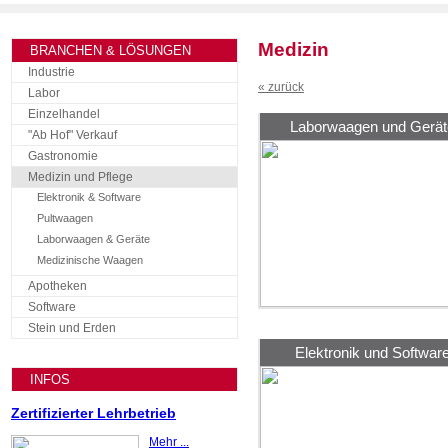
Medizin
BRANCHEN & LÖSUNGEN
Industrie
« zurück
Labor
Einzelhandel
Laborwaagen und Gerät
"Ab Hof" Verkauf
Gastronomie
Medizin und Pflege
Elektronik & Software
Pultwaagen
Laborwaagen & Geräte
Medizinische Waagen
Apotheken
Software
Stein und Erden
Elektronik und Softwar
INFOS
Zertifizierter Lehrbetrieb
Mehr ...