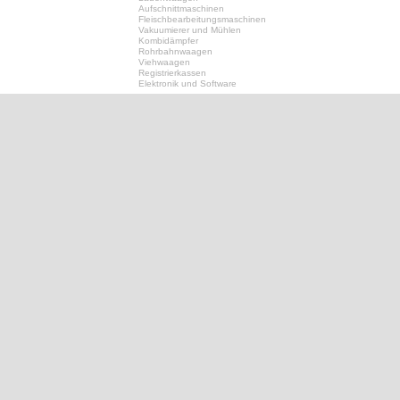
Aufschnittmaschinen
Fleischbearbeitungsmaschinen
Vakuumierer und Mühlen
Kombidämpfer
Rohrbahnwaagen
Viehwaagen
Registrierkassen
Elektronik und Software