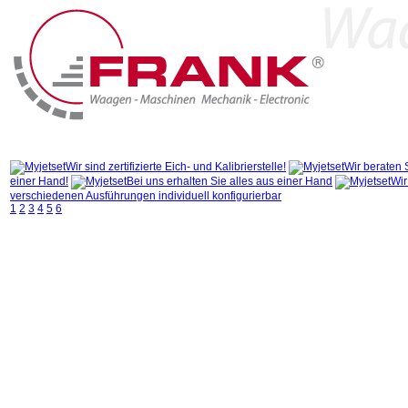
Home
Produkte
Branchen & Lösungen
Marken
Wir sind zertifizierte Eich- und Kalibrierstelle!
Wir beraten 
einer Hand!
Bei uns erhalten Sie alles aus einer Hand
Wir
verschiedenen Ausführungen individuell konfigurierbar
1
2
3
4
5
6