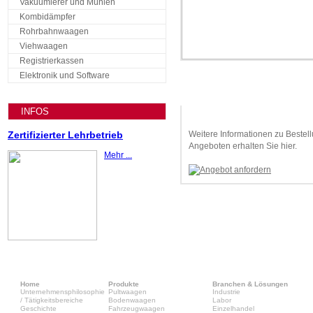
Vakuumierer und Mühlen
Kombidämpfer
Rohrbahnwaagen
Viehwaagen
Registrierkassen
Elektronik und Software
INFOS
Angebot anfordern
Weitere Informationen zu Bestel
Zertifizierter Lehrbetrieb
Angeboten erhalten Sie hier.
Mehr ...
Home
Produkte
Branchen & Lösungen
Unternehmensphilosophie
Pultwaagen
Industrie
/ Tätigkeitsbereiche
Bodenwaagen
Labor
Geschichte
Fahrzeugwaagen
Einzelhandel