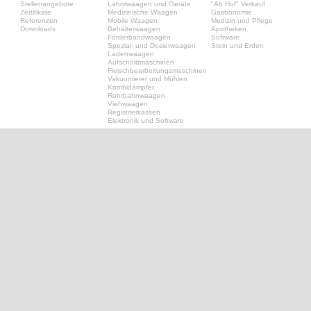
Stellenangebote
Laborwaagen und Geräte
"Ab Hof" Verkauf
Zertifikate
Medizinische Waagen
Gastronomie
Referenzen
Mobile Waagen
Medizin und Pflege
Downloads
Behälterwaagen
Apotheken
Förderbandwaagen
Software
Spezial- und Dosierwaagen
Stein und Erden
Ladenwaagen
Aufschnittmaschinen
Fleischbearbeitungsmaschinen
Vakuumierer und Mühlen
Kombidämpfer
Rohrbahnwaagen
Viehwaagen
Registrierkassen
Elektronik und Software