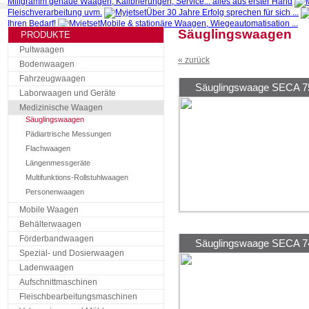
Miligramm genaue Waagen, Kalibrierungen, Service... alles aus erster Hand
Fleischverarbeitung uvm.
Über 30 Jahre Erfolg sprechen für sich ...
Ihren Bedarf!
Mobile & stationäre Waagen, Wiegeautomatisation ...
Säuglingswaagen
1
2
PRODUKTE
3
4
5
Pultwaagen
« zurück
Bodenwaagen
Fahrzeugwaagen
Säuglingswaage SECA 7
Laborwaagen und Geräte
Medizinische Waagen
Säuglingswaagen
Pädiartrische Messungen
Flachwaagen
Längenmessgeräte
Multifunktions-Rollstuhlwaagen
Personenwaagen
Mobile Waagen
Behälterwaagen
Förderbandwaagen
Säuglingswaage SECA 7
Spezial- und Dosierwaagen
Ladenwaagen
Aufschnittmaschinen
Fleischbearbeitungsmaschinen