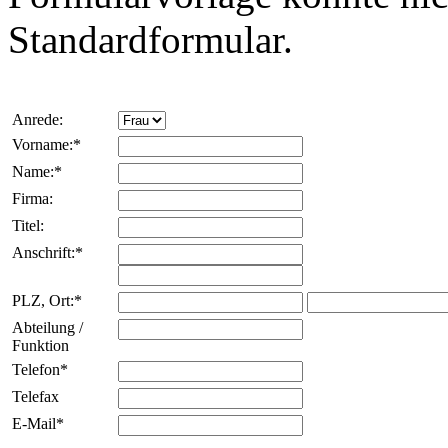
Standardformular.
Anrede:
Vorname:*
Name:*
Firma:
Titel:
Anschrift:*
PLZ, Ort:*
Abteilung /
Funktion
Telefon*
Telefax
E-Mail*