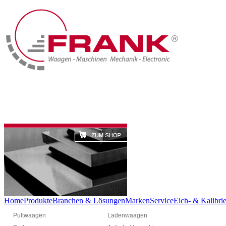
Home
Produkte
Branchen & Lösungen
Marken
Service
Eich- & Kalibrie
Pultwaagen
Ladenwaagen