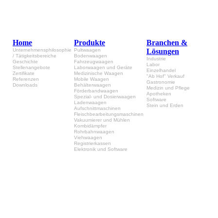
Home
Produkte
Branchen &
Unternehmensphilosophie
Pultwaagen
Lösungen
/ Tätigkeitsbereiche
Bodenwaagen
Industrie
Geschichte
Fahrzeugwaagen
Labor
Stellenangebote
Laborwaagen und Geräte
Einzelhandel
Zertifikate
Medizinische Waagen
"Ab Hof" Verkauf
Referenzen
Mobile Waagen
Gastronomie
Downloads
Behälterwaagen
Medizin und Pflege
Förderbandwaagen
Apotheken
Spezial- und Dosierwaagen
Software
Ladenwaagen
Stein und Erden
Aufschnittmaschinen
Fleischbearbeitungsmaschinen
Vakuumierer und Mühlen
Kombidämpfer
Rohrbahnwaagen
Viehwaagen
Registrierkassen
Elektronik und Software