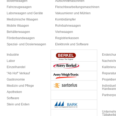
Bodenwaagen
Aufschnittmaschinen
Fahrzeugwaagen
Fleischbearbeitungsmaschinen
Laborwaagen und Geräte
Vakuumierer und Mühlen
Medizinische Waagen
Kombidämpfer
Mobile Waagen
Rohrbahnwaagen
Behälterwaagen
Viehwaagen
Förderbandwaagen
Registrierkassen
Spezial- und Dosierwaagen
Elektronik und Software
Industrie
Ersteich
Labor
Nacheich
Einzelhandel
Kalibrier
"Ab Hof" Verkauf
Reparatur
Gastronomie
Projektie
Medizin und Pflege
Individuel
Hardware
Apotheken
Partnerpo
Software
Stein und Erden
Unterneh
Tätigkeit